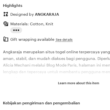
Highlights
Designed by
ANGKARAJA
Materials: Cotton, Knit
Read
Gift wrapping available
the
See details
full
Angkaraja merupakan situs togel online terpercaya ya
description
aman, stabil, dan mudah diakses bagi pengguna. Diperk
Alicia Mechani melalui Blog Mode Paris, halaman ini men
lengkap dan tepercaya untuk membantu pengguna me
sesuai kebutuhan.
Learn more about this item
Kebijakan pengiriman dan pengembalian