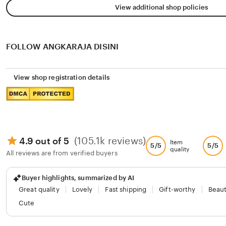
View additional shop policies
FOLLOW ANGKARAJA DISINI
View shop registration details
(105.1k reviews)
4.9 out of 5
Item
5/5
5/5
quality
All reviews are from verified buyers
Buyer highlights, summarized by AI
Great quality
Lovely
Fast shipping
Gift-worthy
Beaut
Cute