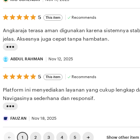
v
s
i
5
t
5
Recommends
This item
out
e
i
of
Angkaraja terasa aman digunakan karena sistemnya stab
5
w
n
stars
jelas. Aksesnya juga cepat tanpa hambatan.
b
g
y
r
L
F
e
i
ABDUL RAHMAN
Nov 12, 2025
I
v
s
K
i
5
t
5
Recommends
This item
out
R
e
i
of
Platform ini menyediakan layanan yang cukup lengkap 
5
I
w
n
stars
Navigasinya sederhana dan responsif.
Y
b
g
A
y
r
L
N
R
e
i
FAUZAN
Nov 18, 2025
S
I
v
s
Y
O
i
t
Previous
Next
2
3
4
5
Show other ite
1
page
page