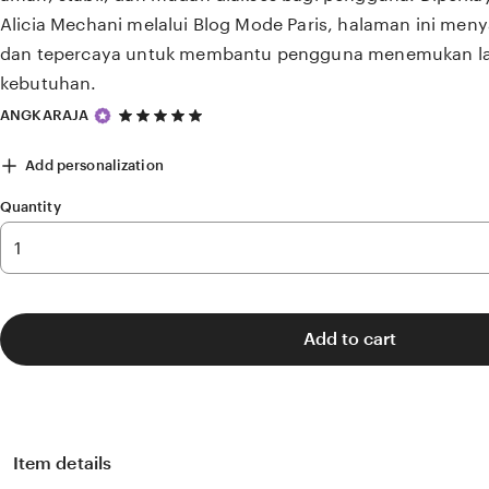
Alicia Mechani melalui Blog Mode Paris, halaman ini meny
dan tepercaya untuk membantu pengguna menemukan la
kebutuhan.
5
ANGKARAJA
out
of
Add personalization
5
stars
Quantity
Add to cart
Item details