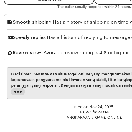
This seller usually responds
within 24 hours.
Smooth shipping
Has a history of shipping on time w
Speedy replies
Has a history of replying to messages
Rave reviews
Average review rating is 4.8 or higher.
Disclaimer:
ANGKARAJA
situs togel online yang mengutamakan
kepercayaan pengguna melalui layanan yang stabil, fitur lengka
pelanggan yang responsif. Dengan navigasi yang mudah dan siste
platform ini menghadirkan pengalaman akses yang nyaman dan t
Read
the
full
Listed on Nov 24, 2025
description
10,694 favorites
ANGKARAJA
GAME ONLINE