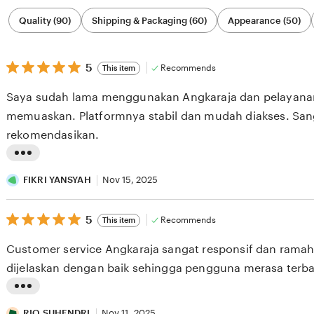
Filter
Quality (90)
Shipping & Packaging (60)
Appearance (50)
by
category
5
5
Recommends
This item
out
of
Saya sudah lama menggunakan Angkaraja dan pelayanan
5
stars
memuaskan. Platformnya stabil dan mudah diakses. San
rekomendasikan.
L
i
FIKRI YANSYAH
Nov 15, 2025
s
5
t
5
Recommends
This item
out
i
of
Customer service Angkaraja sangat responsif dan ramah
5
n
stars
dijelaskan dengan baik sehingga pengguna merasa terba
g
r
L
e
i
RIO SUHENDRI
Nov 11, 2025