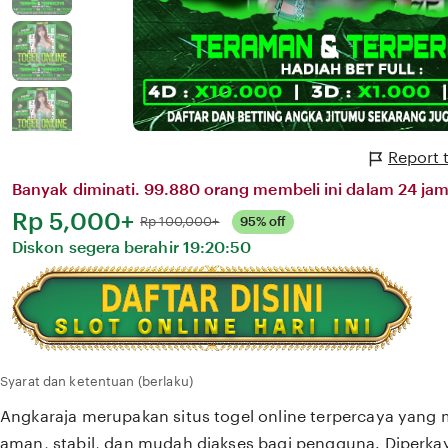
Report 
Banyak diminati. 99.880 orang membeli ini dalam 24 jam 
Harga:
Rp 5,000+
Normal:
Rp 100,000+
95% off
Diskon segera berahir
19:20:50
Syarat dan ketentuan (berlaku)
Angkaraja merupakan situs togel online terpercaya yang
aman, stabil, dan mudah diakses bagi pengguna. Diperkay