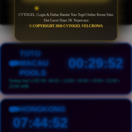
cocok untuk semua kalangan pemain.
Ya, CVTOGEL sangat aman dan mudah diakses
melalui smartphone. Didukung sistem keamanan
CVTOGEL | Login & Daftar Bandar Toto Togel Online Resmi Situs
VELCROWA // V.0.1
tinggi serta tampilan yang responsif di semua
Slot Gacor Depo 5K Terpercaya
perangkat.
© COPYRIGHT 2026 CVTOGEL VELCROWA
\
TOTO
00:29:50
MACAU
4D
POOLS
Setiap hari LIVE 6X: 00:01 • 13:00 • 16:00 • 19:00 • 22:00 •
23:00 WIB
HONGKONG
HK
07:44:50