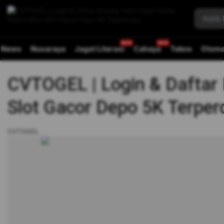
News
Nusaraya
Jagat Literasi
Cahaya
Tekno
Otomo
CVTOGEL | Login & Daftar 
Slot Gacor Depo 5K Terper
CVTOGEL