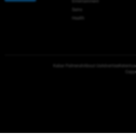
Entertainment
Sains
Health
Kabar Palmerah
About Us
Advertise
Ketentu
Copyr