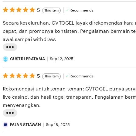
v
s
i
5
t
5
Recommends
This item
out
e
i
of
Secara keseluruhan, CVTOGEL layak direkomendasikan: 
5
w
n
stars
cepat, dan promonya konsisten. Pengalaman bermain ter
b
g
awal sampai withdraw.
y
r
E
e
L
G
v
i
GUSTRI PRATAMA
Sep 12, 2025
I
i
s
W
e
5
t
5
Recommends
This item
out
A
w
i
of
Rekomendasi untuk teman-teman: CVTOGEL punya server 
5
H
b
n
stars
live casino, dan hasil togel transparan. Pengalaman berma
Y
y
g
menyenangkan.
U
R
r
D
I
e
L
I
R
v
i
FAJAR STIAWAN
Sep 18, 2025
I
i
s