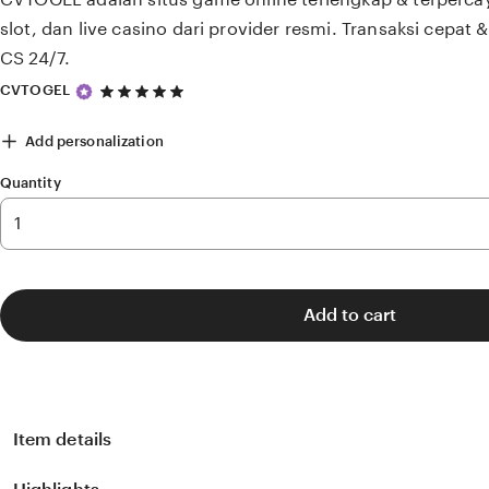
slot, dan live casino dari provider resmi. Transaksi cepat
CS 24/7.
5
CVTOGEL
out
of
Add personalization
5
stars
Quantity
Add to cart
Item details