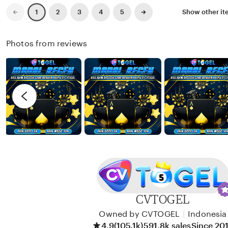
N
e
t
Previous
Next
2
3
4
5
Show other i
1
page
page
S
w
i
E
b
n
Photos from reviews
P
y
g
T
G
r
I
U
e
A
S
v
N
T
i
A
R
e
I
w
P
b
R
y
A
F
T
A
CVTOGEL
A
J
Owned by CVTOGEL
|
Indonesia
M
A
4.9
(105.1k)
591.8k sales
Since 20
A