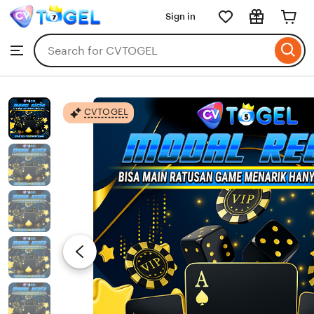
CVTOGEL
Sign in
Skip
to
Search
Browse
ontent
for
items
or
shops
CVTOGEL