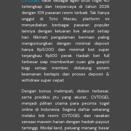
CVTOGEL
hadir sebagai agen situs togel 4D
terlengkap dan terpercaya di tahun 2026
dengan 109 pasaran resmi terbaik. Tak hanya
unggul di Toto Macau, platform ini
menyediakan berbagai pasaran populer
lainnya dengan keluaran live akurat setiap
hari. Nikmati pengalaman bermain paling
menguntungkan dengan minimal deposit
hanya Rp5.000 dan minimal bet super
terjangkau Rp100 perak. Hadiah bet full
terbesar siap memberikan cuan gila gaspol
bagi setiap member, didukung sistem
keamanan berlapis dan proses deposit &
withdraw super cepat.
Dengan bonus melimpah, diskon terbesar,
serta prediksi jitu yang akurat, CVTOGEL
menjadi pilihan utama para pecinta togel
online di Indonesia. Segera daftar sekarang
melalui link resmi CVTOGEL dan rasakan
sensasi maxwin harian dengan hadiah payout
tertinggi. Modal kecil, peluang menang besar