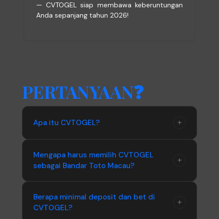
— CVTOGEL siap membawa keberuntungan
Anda sepanjang tahun 2026!
PERTANYAAN❓
+
Apa itu CVTOGEL?
CVTOGEL adalah Bandar Toto Macau terbesar
Mengapa harus memilih CVTOGEL
+
sebagai Bandar Toto Macau?
dan agen togel 4D resmi terpercaya tahun
2026 yang menyediakan 109 pasaran togel
lengkap dengan hadiah bet full maksimal.
CVTOGEL adalah bandar Toto Macau terbesar
Berapa minimal deposit dan bet di
+
Platform ini menghadirkan pengalaman cuan
CVTOGEL?
dengan hadiah full paling besar. Selain Toto
gila gaspol dengan sistem fair play dan