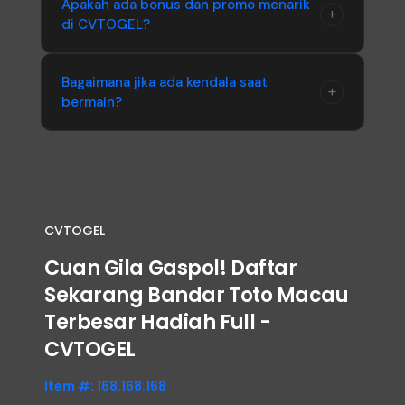
Sangat aman. CVTOGEL menggunakan sistem
Apakah ada bonus dan promo menarik
+
di CVTOGEL?
keamanan berlapis dan enkripsi tinggi. Sudah
terbukti sebagai bandar Toto Macau terbesar
yang selalu membayar penuh setiap
Ya, banyak! Bonus new member, cashback
Bagaimana jika ada kendala saat
+
kemenangan member.
bermain?
harian, diskon togel, rebate slot, dan promo
cuan gila gaspol lainnya siap meningkatkan
modal Anda setiap hari.
Tenang saja. Tim Customer Service CVTOGEL
siap membantu 24 jam nonstop via Live Chat
dan WhatsApp. Semua kendala akan ditangani
dengan cepat dan profesional.
CVTOGEL
Cuan Gila Gaspol! Daftar
Sekarang Bandar Toto Macau
Terbesar Hadiah Full -
CVTOGEL
Item #:
168.168.168