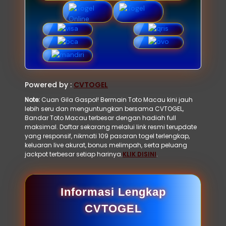
Powered by :
CVTOGEL
Note:
Cuan Gila Gaspol! Bermain Toto Macau kini jauh
lebih seru dan menguntungkan bersama CVTOGEL,
Bandar Toto Macau terbesar dengan hadiah full
maksimal. Daftar sekarang melalui link resmi terupdate
yang responsif, nikmati 109 pasaran togel terlengkap,
keluaran live akurat, bonus melimpah, serta peluang
jackpot terbesar setiap harinya.
KLIK DISINI
.
Informasi Lengkap
CVTOGEL