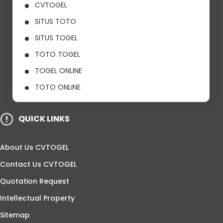
CVTOGEL
SITUS TOTO
SITUS TOGEL
TOTO TOGEL
TOGEL ONLINE
TOTO ONLINE
TOGEL
QUICK LINKS
About Us CVTOGEL
Contact Us CVTOGEL
Quotation Request
Intellectual Property
Sitemap