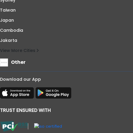
Taiwan
Japan
Cambodia
Jakarta
View More Cities
Other
Download our App
TRUST ENSURED WITH