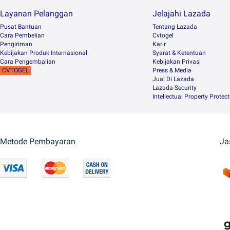
Layanan Pelanggan
Jelajahi Lazada
Pusat Bantuan
Tentang Lazada
Cara Pembelian
Cvtogel
Pengiriman
Karir
Kebijakan Produk Internasional
Syarat & Ketentuan
Cara Pengembalian
Kebijakan Privasi
CVTOGEL
Press & Media
Jual Di Lazada
Lazada Security
Intellectual Property Protec
Metode Pembayaran
Ja