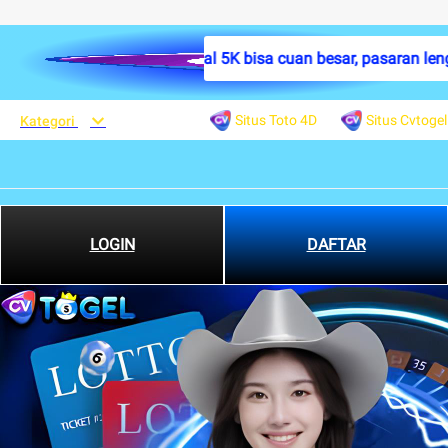
rpercaya 2025. Main modal 5K bisa cuan besar, pasaran lengkap
Situs Toto 4D
Situs Cvtogel
Kategori
LOGIN
DAFTAR