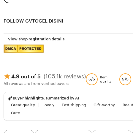
FOLLOW CVTOGEL DISINI
View shop registration details
(105.1k reviews)
4.9 out of 5
Item
5/5
5/5
quality
All reviews are from verified buyers
Buyer highlights, summarized by AI
Great quality
Lovely
Fast shipping
Gift-worthy
Beaut
Cute
Filter