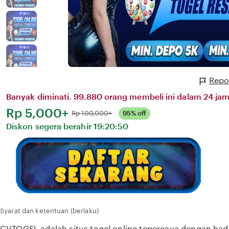
Repo
Banyak diminati. 99.880 orang membeli ini dalam 24 jam 
Harga:
Rp 5,000+
Normal:
Rp 100,000+
95% off
Diskon segera berahir
19:20:50
Syarat dan ketentuan (berlaku)
CVTOGEL adalah situs togel online tepercaya dengan hadi