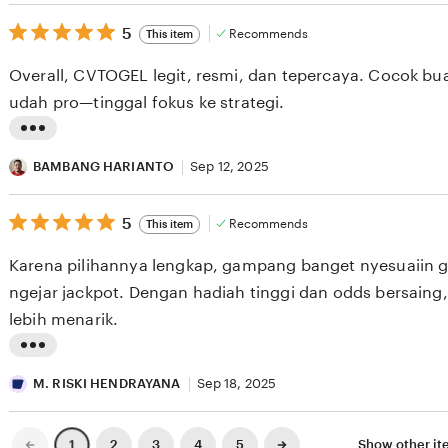
v
s
i
5
t
5
Recommends
This item
out
e
i
of
Overall, CVTOGEL legit, resmi, dan tepercaya. Cocok b
5
w
n
stars
udah pro—tinggal fokus ke strategi.
b
g
y
r
L
A
e
i
BAMBANG HARIANTO
Sep 12, 2025
R
v
s
D
i
5
t
5
Recommends
This item
out
I
e
i
of
Karena pilihannya lengkap, gampang banget nyesuaiin ga
5
P
w
n
stars
ngejar jackpot. Dengan hadiah tinggi dan odds bersaing,
R
b
g
lebih menarik.
A
y
r
T
S
e
L
A
H
v
i
M. RISKI HENDRAYANA
Sep 18, 2025
M
A
i
s
A
I
e
t
Previous
Next
2
3
4
5
Show other i
1