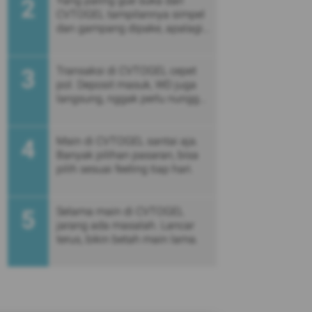
Yang paling gue suka dari
2
CVTOGEL tampilannya simpel
dan gampang dipake, apalagi
buat main di HP.
Transaksi di CVTOGEL cepet
3
pol. Deposit masuk, WD juga
langsung, nggak perlu nunggu
lama.
Main di CVTOGEL santai aja.
4
Banyak pilihan pasaran, bisa
pilih sesuai feeling tiap hari.
Selama main di CVTOGEL
5
jarang ada masalah. Lancar
terus, bikin betah main lama.