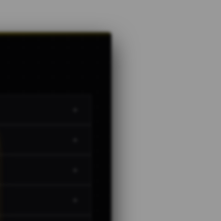
+
. Menyediakan 109
+
lai dari Rp5.000 saja.
+
 pemain memiliki banyak
+
angan dibayar tepat