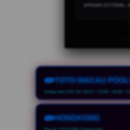
APAKAH CVTOGEL A
waktu dan transparan
\
CVTOGEL sangat aman 
keamanan tinggi sert
TOTO MACAU POOL
4D
Setiap hari LIVE 6X: 00:01 • 13:00 • 16:00 • 1
HONGKONG
HK
Result: 23:15 WIB (Setiap hari)