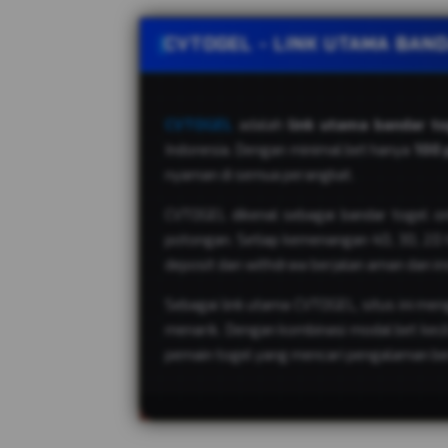
CVTOGEL - LINK UTAMA BAN
CVTOGEL
adalah
link utama bandar to
Indonesia. Dengan minimal bet hanya
100 
nyaman di semua perangkat.
CVTOGEL dikenal sebagai bandar togel o
potongan. Setiap kemenangan 4D, 3D, 2D h
deposit dan withdraw berjalan aman dan in
Sebagai link utama CVTOGEL, situs ini men
menarik. Dengan kombinasi modal bet kecil
pemain togel yang mencari pengalaman be