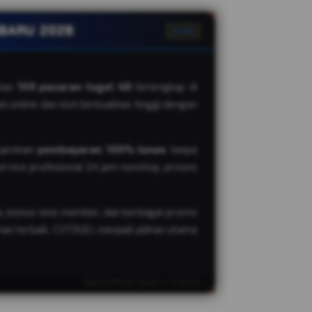
RBARU 2026
LIVE
akan
109 pasaran togel 4D
terlengkap di
 online dan slot berkualitas tinggi dengan
 jaminan
pembayaran 100% lunas
tanpa
ervice profesional 24 jam nonstop, proses
draw, bonus new member, dan berbagai promo
nan terbaik, CVTOGEL menjadi pilihan utama
ENCRYPTED DATA // V.4.3.0