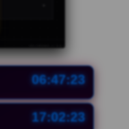
+
dukung sistem
VELCROWA // V.0.1
06:47:21
17:02:21