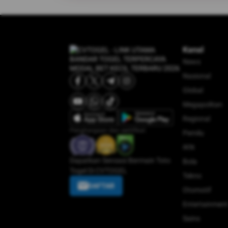
Kanal
News
Nasional
Global
Megapolitan
Regional
Penghargaan dan sertifikat:
Pemilu
IKN
Dapatkan Sensasi Bermain Toto
Bola
Togel Di CVTOGEL
Tekno
DAFTAR
Otomotif
Entertainment
Sains