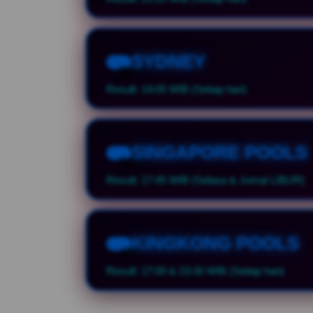
SYDNEY
SDY
Result: 14:05 WIB (Setiap hari)
SINGAPORE POOLS
SGP
Result: 17:45 WIB (Selasa & Jumat LIBUR)
KINGKONG POOLS
4D
Result: 17:00 & 23:30 WIB (Setiap hari)