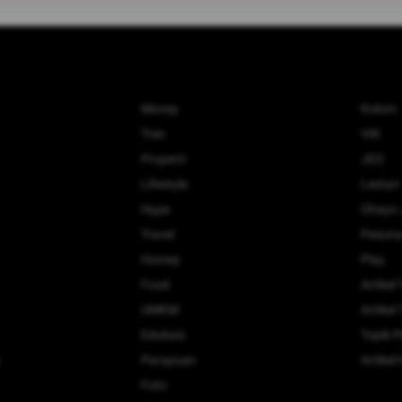
Money
Kolom
Tren
VIK
Properti
JEO
Lifestyle
Lestari
Hype
Ohayo 
Travel
Pesona
Homey
Play
Food
Artikel
UMKM
Artikel 
Edukasi
Topik P
Parapuan
Artikel
Foto