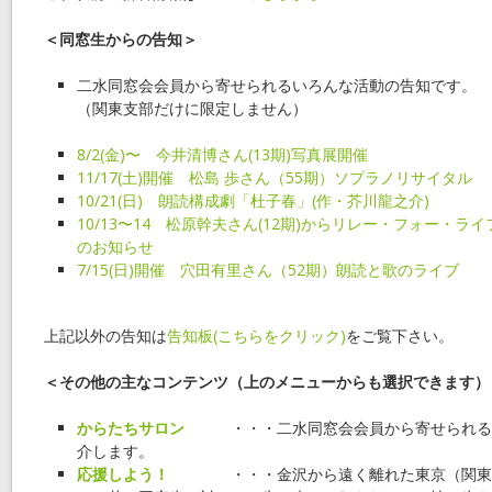
＜同窓生からの告知＞
二水同窓会会員から寄せられるいろんな活動の告知です。
（関東支部だけに限定しません）
8/2(金)〜 今井清博さん(13期)写真展開催
11/17(土)開催 松島 歩さん（55期）ソプラノリサイタル
10/21(日) 朗読構成劇「杜子春」(作・芥川龍之介)
10/13〜14 松原幹夫さん(12期)からリレー・フォー・ラ
のお知らせ
7/15(日)開催 穴田有里さん（52期）朗読と歌のライブ
上記以外の告知は
告知板(こちらをクリック)
をご覧下さい。
＜その他の主なコンテンツ（上のメニューからも選択できます）
からたちサロン
・・・二水同窓会会員から寄せられる
介します。
応援しよう！
・・・金沢から遠く離れた東京（関東