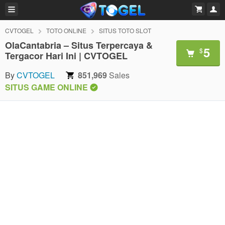
CVTOGEL
TOTO ONLINE
SITUS TOTO SLOT
OlaCantabria – Situs Terpercaya &
5
$
Tergacor Hari Ini | CVTOGEL
By
CVTOGEL
851,969
Sales
SITUS GAME ONLINE