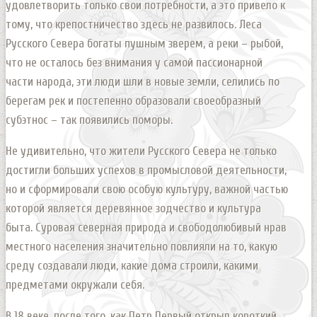
удовлетворить только свои потребности, а это привело к
тому, что крепостничество здесь не развилось. Леса
Русского Севера богаты пушным зверем, а реки – рыбой,
что не осталось без внимания у самой пассионарной
части народа, эти люди шли в новые земли, селились по
берегам рек и постепенно образовали своеобразный
субэтнос – так появились поморы.
Не удивительно, что жители Русского Севера не только
достигли больших успехов в промысловой деятельности,
но и сформировали свою особую культуру, важной частью
которой является деревянное зодчество и культура
быта. Суровая северная природа и свободолюбивый нрав
местного населения значительно повлияли на то, какую
среду создавали люди, какие дома строили, какими
предметами окружали себя.
В 18 веке, после того, как Петр Первый открыл короткий