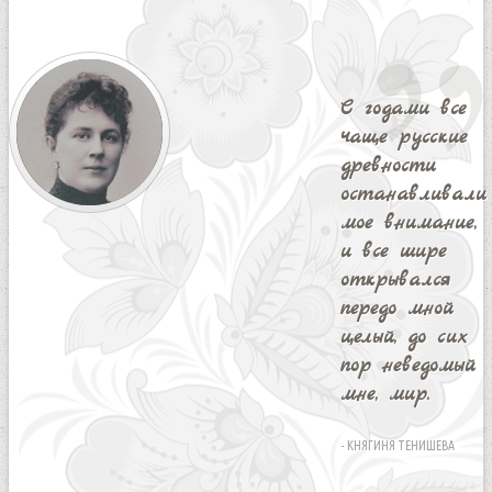
С годами все
чаще русские
древности
останавливали
мое внимание,
и все шире
открывался
передо мной
целый, до сих
пор неведомый
мне, мир.
- КНЯГИНЯ ТЕНИШЕВА