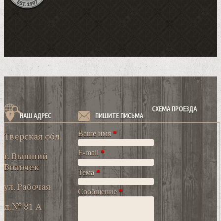
СХЕМА ПРОЕЗДА
НАШ АДРЕС
ПИШИТЕ ПИСЬМА
Ваше имя
*
Тверская обл.
E-mail
*
г. Вышний
Волочек
Тема
*
ул. Рабочая
Сообщение
*
д.№ 81 А