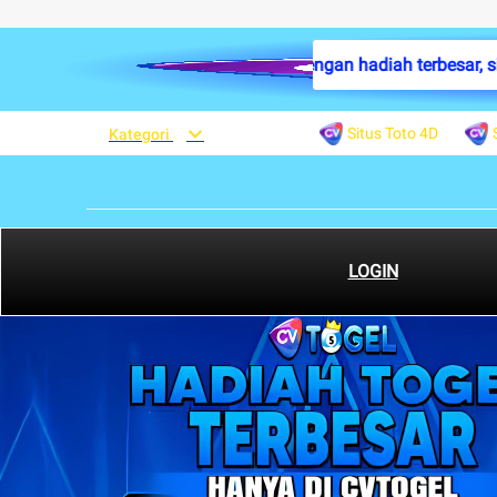
ne resmi 2025 yang terpercaya dengan hadiah terbesar, sistem
Situs Toto 4D
Kategori
LOGIN