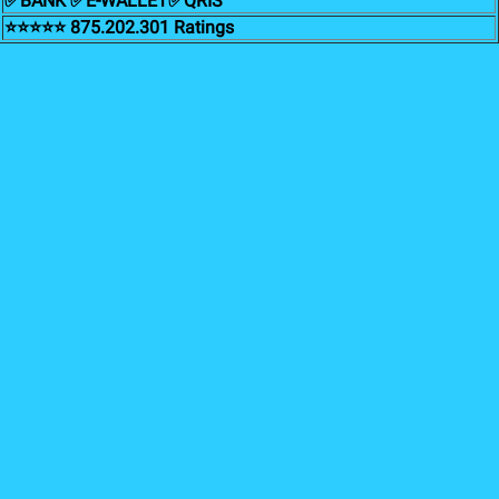
✅BANK ✅E-WALLET✅QRIS
⭐⭐⭐⭐⭐ 875.202.301 Ratings