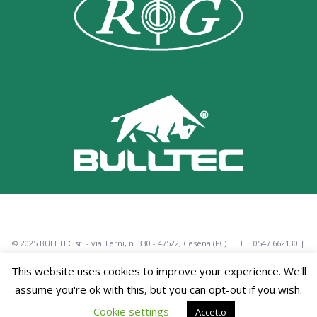
© 2025 BULLTEC srl - via Terni, n. 330 - 47522, Cesena (FC) | TEL: 0547 662130 |
MAIL:
rg@rg-impianti.com
-
info@bulltec.it
| P.IVA: 01677610402 -
Privacy
This website uses cookies to improve your experience. We'll
Policy
assume you're ok with this, but you can opt-out if you wish.
This is a website recovered by the free version of the
Wayback
Cookie settings
Accetto