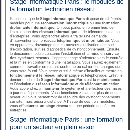
Stage Informatique Paris : le modules de
la formation technicien réseau
Rappelons que le
Stage Informatique Paris
dispose de différents
modules pour une
reconversion informatique
ou une
formation
diplomante informatique
. On peut parler, en premier lieu, de
l’exploitation des
réseaux informatique
et de télécommunications
d’entreprise. Vous apprendrez alors à traiter une demande
d’intervention sur le
réseau téléphonique et informatique
. Vous
en apprendrez davantage sur les moyens d’utilisation des outils
d’exploitation, sur les diagnostics de dysfonctionnement. Ensuite,
le deuxième module concerne l’installation et la
mise en service
des systèmes réseaux
. L’apprentissage s’orientera vers le contrôle
et la mise en conformité d’une installation. Vous saurez également
comment travailler en restant conforme au cahier des charges qui
vous sera fourni. Vous serez aussi à même d’installer et mettre en
fonctionnement le réseau informatique
et téléphonique. Enfin, le
dernier module du
Stage Informatique Paris
est la
maintenance
et l’évolution
du réseau informatique et de télécommunication
.
Vous apprendrez à
maintenir le système
et à effectuer des mises
à jour des équipements. Vous bénéficierez d’autant plus de cours
reseau qui vous permettront de résoudre des dysfonctionnements
sur site, mais aussi à distance. A l’issue de ces trois modules,
vous
effectuerez un stage réseau
sur une période donnée, en
entreprise.
Stage Informatique Paris : une formation
pour un secteur en plein essor