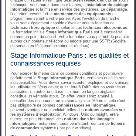
chaque utilisateur en tant que
technicien réseaux
en cas de souci
technique. Vous aurez donc pour tâches, l’
installation du cablage
informatique
et la mise en service des systèmes. Le
dépannage
,
l’entretien préventif et la
maintenance des équipements
et
programmes seront à votre portée. Avec l'évolution du marché,
vous serez également capable d'évoluer vers la fonction de
technicien fibre optique
et selon le cas
technicien electronique
.
La formation initiale
Stage Informatique Paris
est à considérer
comme un point de départ. Votre formation vous permet de postuler
auprès d'un opérateur télécom ou encore pour une SSTR (Société
de service en télécommunication et réseaux).
Stage Informatique Paris : les qualités et
connaissances requises
Pour exercer le métier dans de bonnes conditions et pour suivre
parfaitement le
Stage Informatique Paris
, certaines qualités sont
indispensables. Vous devez savoir écouter, expliquer et convaincre
les utilisateurs. Vous devez aussi être à l’affût des nouveautés et
curiosités. En outre, une base minimum en langue anglaise
constitue un véritable atout. En effet, vous serez amené à
consulter des documents en version anglaise. Même si cela n'est
pas obligatoire de bonnes
connaissances en informatique
peuvent avantager un candidat, telles des
notions avancées sur
les systèmes d’exploitation
Windows, Unix ou Insight, entre
autres; ce peut être aussi des
notions dans les langages
informatiques
, notamment ceux permettant l'écriture de
fichiers
de commandes système
(.bat pour windows).