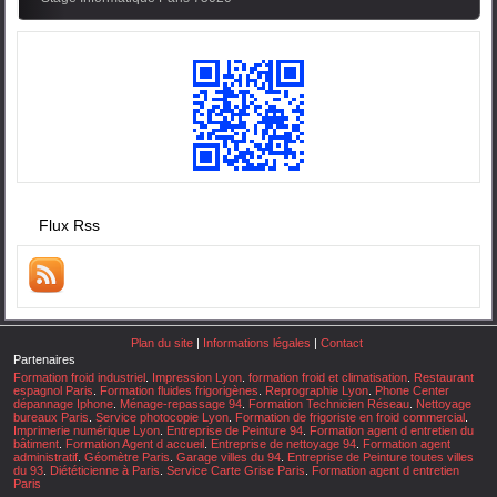
Flux Rss
Plan du site
|
Informations légales
|
Contact
Partenaires
Formation froid industriel
.
Impression Lyon
.
formation froid et climatisation
.
Restaurant
espagnol Paris
.
Formation fluides frigorigènes
.
Reprographie Lyon
.
Phone Center
dépannage Iphone
.
Ménage-repassage 94
.
Formation Technicien Réseau
.
Nettoyage
bureaux Paris
.
Service photocopie Lyon
.
Formation de frigoriste en froid commercial
.
Imprimerie numérique Lyon
.
Entreprise de Peinture 94
.
Formation agent d entretien du
bâtiment
.
Formation Agent d accueil
.
Entreprise de nettoyage 94
.
Formation agent
administratif
.
Géomètre Paris
.
Garage villes du 94
.
Entreprise de Peinture toutes villes
du 93
.
Diététicienne à Paris
.
Service Carte Grise Paris
.
Formation agent d entretien
Paris