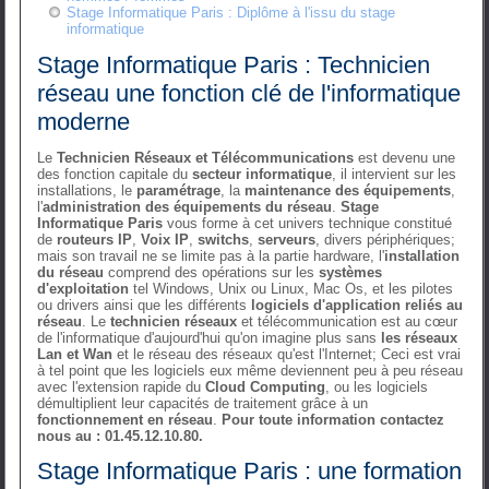
Stage Informatique Paris : Diplôme à l'issu du stage
informatique
Stage Informatique Paris : Technicien
réseau une fonction clé de l'informatique
moderne
Le
Technicien Réseaux et Télécommunications
est devenu une
des fonction capitale du
secteur informatique
, il intervient sur les
installations, le
paramétrage
, la
maintenance des équipements
,
l'
administration des équipements du réseau
.
Stage
Informatique Paris
vous forme à cet univers technique constitué
de
routeurs IP
,
Voix IP
,
switchs
,
serveurs
, divers périphériques;
mais son travail ne se limite pas à la partie hardware, l'
installation
du réseau
comprend des opérations sur les
systèmes
d'exploitation
tel Windows, Unix ou Linux, Mac Os, et les pilotes
ou drivers ainsi que les différents
logiciels d'application reliés au
réseau
. Le
technicien réseaux
et télécommunication est au cœur
de l'informatique d'aujourd'hui qu'on imagine plus sans
les réseaux
Lan et Wan
et le réseau des réseaux qu'est l'Internet; Ceci est vrai
à tel point que les logiciels eux même deviennent peu à peu réseau
avec l'extension rapide du
Cloud Computing
, ou les logiciels
démultiplient leur capacités de traitement grâce à un
fonctionnement en réseau
.
Pour toute information contactez
nous au : 01.45.12.10.80.
Stage Informatique Paris : une formation