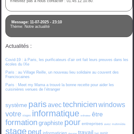
n'hésitez pas à nous contacter : 01.45.12.10.80.
Message: 11-07-2025 - 23:10
Thème: Notre actualité
Actualités :
Covid-19 : à Paris, les purificateurs d’air ont fait leurs preuves dans les
écoles du IXe
Paris : au Village Reille, un nouveau lieu solidaire au couvent des
Franciscaines
Paris : Meet my Mama a trouvé la bonne recette pour aider les
cuisinières venues de l’étranger
paris
technicien
windows
avec
système
informatique
votre
être
stages
ordinateur
formation
pour
graphiste
entreprises
avez
multimédia
stage
peut
travail
informaticien
avoir
fait
domaine