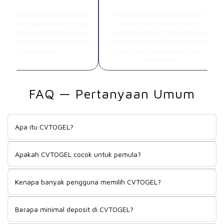
CVTOGEL
CVTOGEL LOGIN
tformnya sangat lengkap, ada
Login cepat dan aman. Banyak
pasaran togel dan banyak slot
bonus new member yang
or. Deposit mulai 5 ribu juga
langsung masuk, jackpot sering
gat membantu pemain pemula
keluar. Rekomendasi banget buat
seperti saya.
yang cari situs togel dan slot
terpercaya.
FAQ — Pertanyaan Umum
Apa itu CVTOGEL?
CVTOGEL adalah agen togel dan slot online berlisensi resmi
Apakah CVTOGEL cocok untuk pemula?
terpercaya yang sedang viral di tahun 2026. Platform ini
menyediakan 109 pasaran togel lengkap dan ratusan
Sangat cocok untuk pemula. Tampilan modern yang mudah
provider slot gacor dalam satu akun.
Kenapa banyak pengguna memilih CVTOGEL?
dipahami, navigasi sederhana, serta minimal deposit hanya
Rp5.000 membuat pemain baru cepat nyaman bermain di
Karena CVTOGEL adalah agen togel dan slot online
CVTOGEL.
Berapa minimal deposit di CVTOGEL?
berlisensi resmi yang terpercaya, menyediakan 109 pasaran
togel, slot gacor, bonus new member menarik, dan transaksi