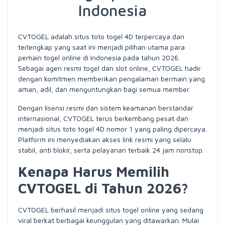
Indonesia
CVTOGEL adalah situs toto togel 4D terpercaya dan
terlengkap yang saat ini menjadi pilihan utama para
pemain togel online di Indonesia pada tahun 2026.
Sebagai agen resmi togel dan slot online, CVTOGEL hadir
dengan komitmen memberikan pengalaman bermain yang
aman, adil, dan menguntungkan bagi semua member.
Dengan lisensi resmi dan sistem keamanan berstandar
internasional, CVTOGEL terus berkembang pesat dan
menjadi situs toto togel 4D nomor 1 yang paling dipercaya.
Platform ini menyediakan akses link resmi yang selalu
stabil, anti blokir, serta pelayanan terbaik 24 jam nonstop.
Kenapa Harus Memilih
CVTOGEL di Tahun 2026?
CVTOGEL berhasil menjadi situs togel online yang sedang
viral berkat berbagai keunggulan yang ditawarkan. Mulai