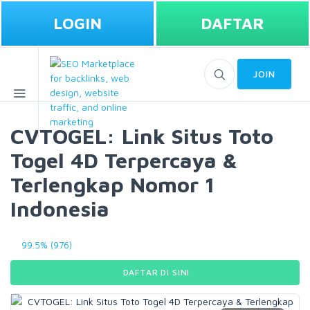
LOGIN
DAFTAR
JOIN
CVTOGEL: Link Situs Toto
Togel 4D Terpercaya &
Terlengkap Nomor 1
Indonesia
99.5% (976)
DAFTAR DI SINI