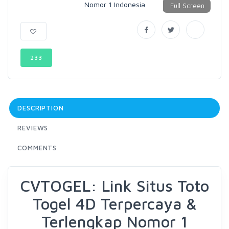
233
DESCRIPTION
REVIEWS
COMMENTS
CVTOGEL: Link Situs Toto
Togel 4D Terpercaya &
Terlengkap Nomor 1